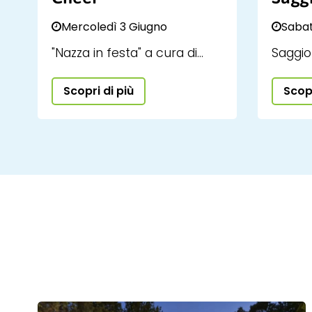
Mercoledì 3 Giugno
Sabat
"Nazza in festa" a cura di
Saggio
Polisportiva Nazareno
Unispo
Scopri di più
Scopr