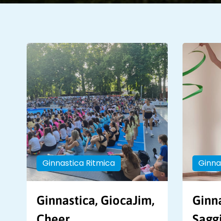
Ginnastica Ritmica
Ginna
Ginnastica, GiocaJim,
Ginna
Cheer
Saggi