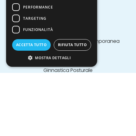
Bici
PERFORMANCE
Boxe
TARGETING
Calcio a 5
Calcio tennis
FUNZIONALITÀ
Ciclismo
Danza Classica, Moderna, Contemporanea
ACCETTA TUTTO
RIFIUTA TUTTO
Diversamente Karate
Frisbee
MOSTRA DETTAGLI
Ginnastica militare
Ginnastica Posturale
Ginnastica Ritmica
Guida
Hip Hop
Intervista
Kick Boxing
Motocross
Pallamano
Pallavolo
Pattinaggio