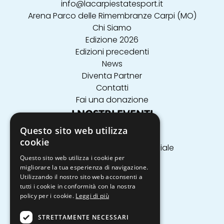
info@lacarpiestatesport.it
Arena Parco delle Rimembranze Carpi (MO)
Chi Siamo
Edizione 2026
Edizioni precedenti
News
Diventa Partner
Contatti
Fai una donazione
I NOSTRI EVENTI
Questo sito web utilizza
Aikido
cookie
Arrampicata in parete artificiale
Questo sito web utilizza i cookie per
Badminton
migliorare la tua esperienza di navigazione.
Balli Country
Utilizzando il nostro sito web acconsenti a
Ballo
tutti i cookie in conformità con la nostra
Basket
policy per i cookie.
Leggi di più
Basket 3x3
STRETTAMENTE NECESSARI
Beach Volley 3vs3