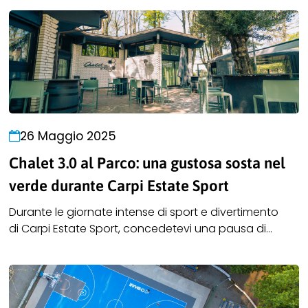
26 Maggio 2025
Chalet 3.0 al Parco: una gustosa sosta nel
verde durante Carpi Estate Sport
Durante le giornate intense di sport e divertimento
di Carpi Estate Sport, concedetevi una pausa di
gusto allo Chalet 3.0 al Parco, il nuovo locale immerso
nel verde del Parco delle Rimembranze. Il punto di
ristoro ideale per famiglie e sportivi, aperti a pranzo,
aperitivo, cena e dopocena.Potrete vivere