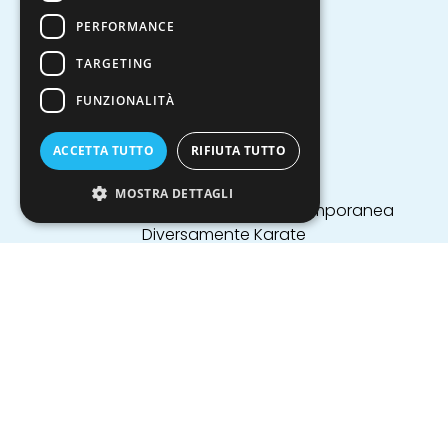
Basket
PERFORMANCE
Basket 3x3
TARGETING
Beach Volley 3vs3
Bici
FUNZIONALITÀ
Boxe
Calcio a 5
ACCETTA TUTTO
RIFIUTA TUTTO
Calcio tennis
Ciclismo
MOSTRA DETTAGLI
Danza Classica, Moderna, Contemporanea
Diversamente Karate
Frisbee
Ginnastica militare
Ginnastica Posturale
Ginnastica Ritmica
Guida
Hip Hop
Intervista
Kick Boxing