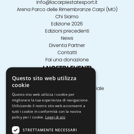
info@lacarpiestatesport.it
Arena Parco delle Rimembranze Carpi (MO)
Chi Siamo
Edizione 2026
Edizioni precedenti
News
Diventa Partner
Contatti
Fai una donazione
I NOSTRI EVENTI
Questo sito web utilizza
Aikido
cookie
Arrampicata in parete artificiale
Questo sito web utilizza i cookie per
Badminton
migliorare la tua esperienza di navigazione.
Balli Country
Utilizzando il nostro sito web acconsenti a
Ballo
tutti i cookie in conformità con la nostra
Basket
policy per i cookie.
Leggi di più
Basket 3x3
STRETTAMENTE NECESSARI
Beach Volley 3vs3