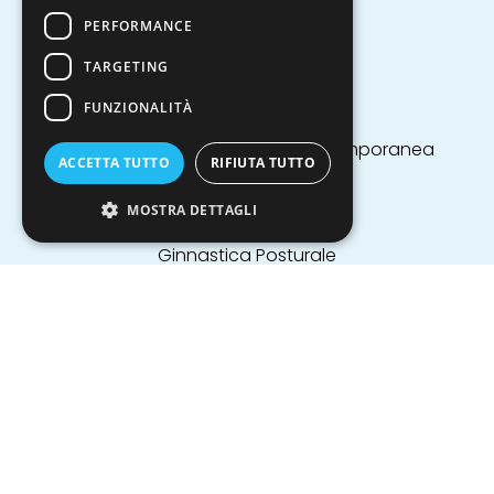
Bici
PERFORMANCE
Boxe
TARGETING
Calcio a 5
Calcio tennis
FUNZIONALITÀ
Ciclismo
Danza Classica, Moderna, Contemporanea
ACCETTA TUTTO
RIFIUTA TUTTO
Diversamente Karate
Frisbee
MOSTRA DETTAGLI
Ginnastica militare
Ginnastica Posturale
Ginnastica Ritmica
Guida
Hip Hop
Intervista
Kick Boxing
Motocross
Pallamano
Pallavolo
Pattinaggio