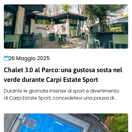
26 Maggio 2025
Chalet 3.0 al Parco: una gustosa sosta nel
verde durante Carpi Estate Sport
Durante le giornate intense di sport e divertimento
di Carpi Estate Sport, concedetevi una pausa di
gusto allo Chalet 3.0 al Parco, il nuovo locale immerso
nel verde del Parco delle Rimembranze. Il punto di
ristoro ideale per famiglie e sportivi, aperti a pranzo,
aperitivo, cena e dopocena.Potrete vivere